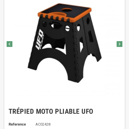
chevron_left
chevron_right
TRÉPIED MOTO PLIABLE UFO
Reference
AC02428