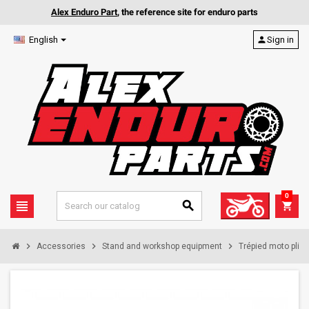
Alex Enduro Part
, the reference site for enduro parts
English
person
Sign in
0
view_headline
search
shopping_cart
chevron_right
chevron_right
chevron_right
Accessories
Stand and workshop equipment
Trépied moto pliab