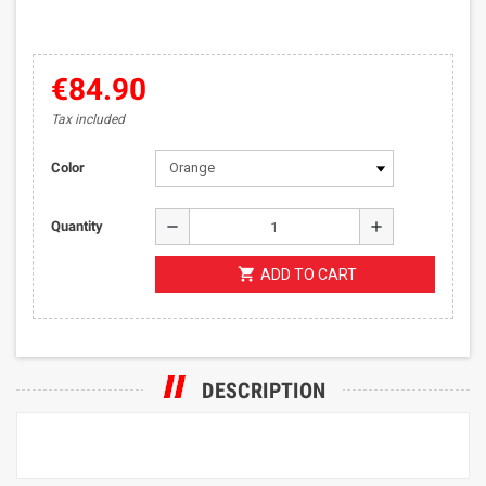
€84.90
Tax included
Color
remove
add
Quantity
shopping_cart
ADD TO CART
DESCRIPTION