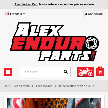
Alex Enduro Part
, le site référence pour les pièces enduro
Français
person
Connexion
0
view_headline
search
shopping_cart
chevron_right
chevron_right
chevron_right
Pièces moto
Accessoires
Kit de fixation rapide d'ouïe