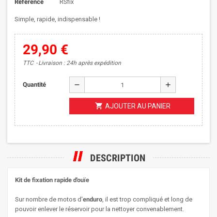
Référence
RSfix
Simple, rapide, indispensable !
29,90 €
TTC
Livraison : 24h après expédition
remove
add
Quantité
shopping_cart
AJOUTER AU PANIER
DESCRIPTION
Kit de fixation rapide d'ouïe
Sur nombre de motos d'
enduro
, il est trop compliqué et long de
pouvoir enlever le réservoir pour la nettoyer convenablement.