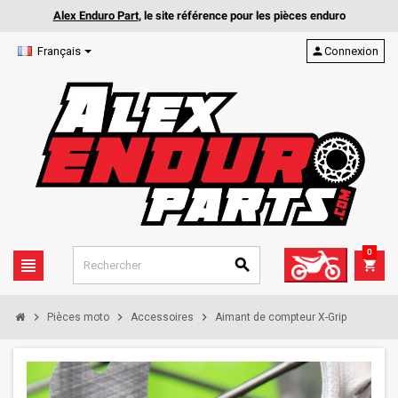
Alex Enduro Part
, le site référence pour les pièces enduro
Français
person
Connexion
0
view_headline
search
shopping_cart
chevron_right
chevron_right
chevron_right
Pièces moto
Accessoires
Aimant de compteur X-Grip