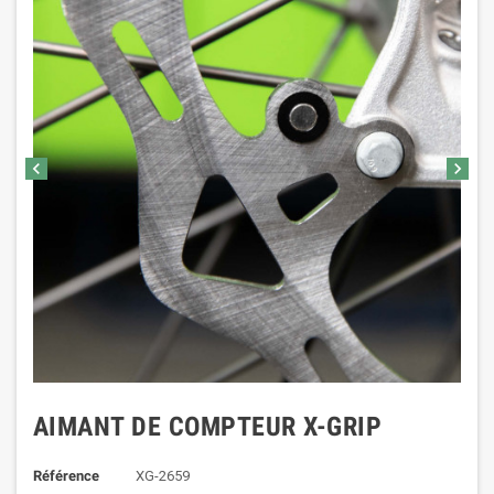
chevron_left
chevron_right
AIMANT DE COMPTEUR X-GRIP
Référence
XG-2659