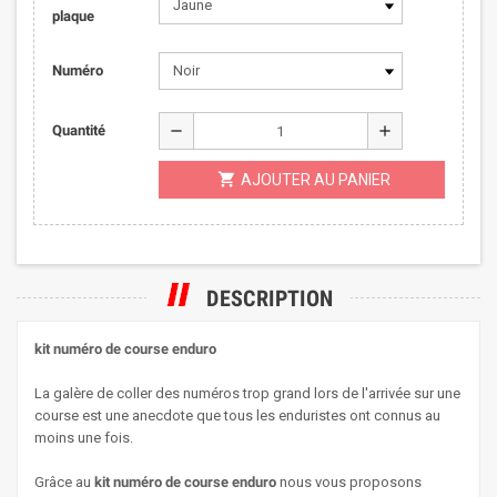
plaque
Numéro
remove
add
Quantité
shopping_cart
AJOUTER AU PANIER
DESCRIPTION
kit numéro de course enduro
La galère de coller des numéros trop grand lors de l'arrivée sur une
course est une anecdote que tous les enduristes ont connus au
moins une fois.
Grâce au
kit numéro de course enduro
nous vous proposons