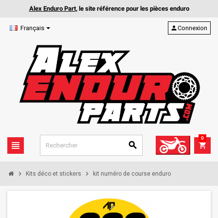
Alex Enduro Part
, le site référence pour les pièces enduro
Français
person
Connexion
0
view_headline
search
shopping_cart
chevron_right
chevron_right
Kits déco et stickers
kit numéro de course enduro