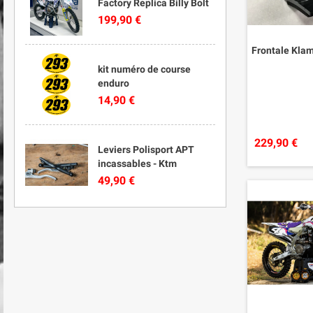
Factory Replica Billy Bolt
199,90 €
Frontale Kla
kit numéro de course
enduro
14,90 €
229,90 €
Leviers Polisport APT
incassables - Ktm
49,90 €