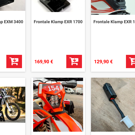
mp EXM 3400
Frontale Klamp EXR 1700
Frontale Klamp EXR 
169,90 €
129,90 €