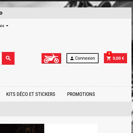
o
ais
0
search
person
shopping_cart
Connexion
0,00 €
KITS DÉCO ET STICKERS
PROMOTIONS