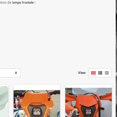
tion de l
ampe frontale
!
view_comfy
view_list
view_headline
View