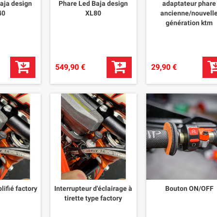
aja design
Phare Led Baja design
adaptateur phare
40
XL80
ancienne/nouvell
génération ktm
549,90 €
29,90 €
lifié factory
Interrupteur d'éclairage à
Bouton ON/OFF
tirette type factory