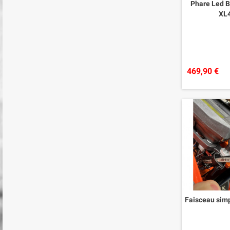
Phare Led B
XL
469,90 €
Faisceau simp