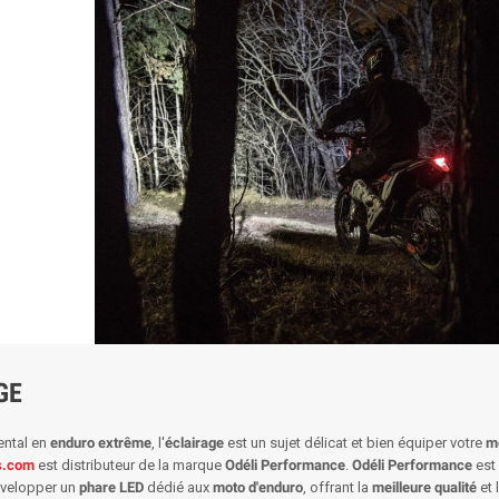
GE
ntal en
enduro extrême
, l'
éclairage
est un sujet délicat et bien équiper votre
mo
s.com
est distributeur de la marque
Odéli Performance
.
Odéli Performance
est 
évelopper un
phare LED
dédié aux
moto d'enduro
, offrant la
meilleure qualité
et 