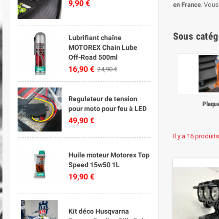
9,90 €
en France
. Vous
Sous catég
Lubrifiant chaîne
MOTOREX Chain Lube
Off-Road 500ml
16,90 €
24,90 €
Regulateur de tension
Plaqu
pour moto pour feu à LED
49,90 €
Il y a 16 produits
Huile moteur Motorex Top
Speed 15w50 1L
19,90 €
Kit déco Husqvarna