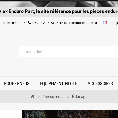
Alex Enduro Part
, le site référence pour les pièces endur
 sommes nous ?
06 21 02 14 63
Nous contacter par mail
Franç
ROUE - PNEUS
EQUIPEMENT PILOTE
ACCESSOIRES
chevron_right
Pièces moto
chevron_right
Éclairage