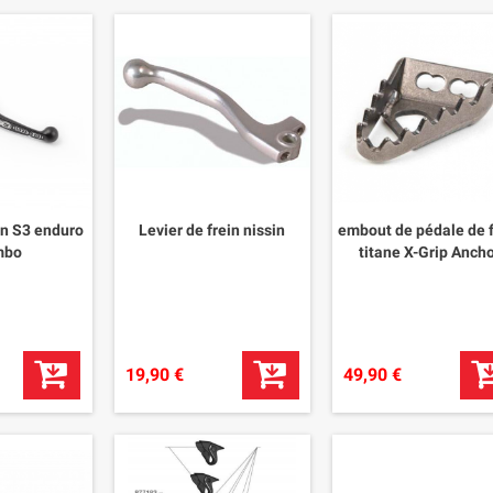
in S3 enduro
Levier de frein nissin
embout de pédale de f
mbo
titane X-Grip Anch
19,90 €
49,90 €