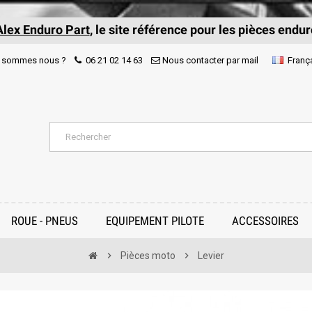
Alex Enduro Part
, le site référence pour les pièces endur
 sommes nous ?
06 21 02 14 63
Nous contacter par mail
Franç
ROUE - PNEUS
EQUIPEMENT PILOTE
ACCESSOIRES
chevron_right
Pièces moto
chevron_right
Levier