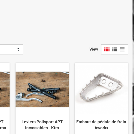
view_comfy
view_list
view_headline
View
PT
Leviers Polisport APT
Embout de pédale de frein
arna
incassables - Ktm
Aworkx