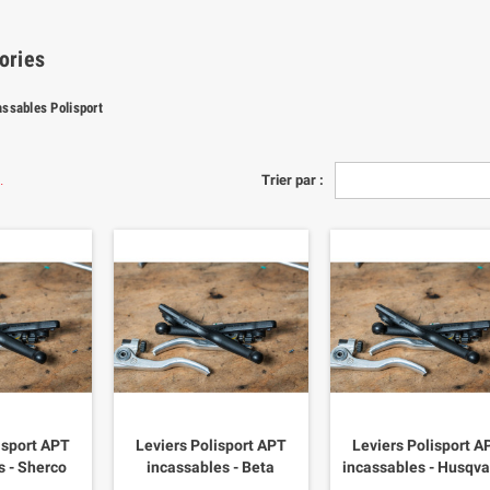
ories
assables Polisport
.
Trier par :
isport APT
Leviers Polisport APT
Leviers Polisport A
s - Sherco
incassables - Beta
incassables - Husqv