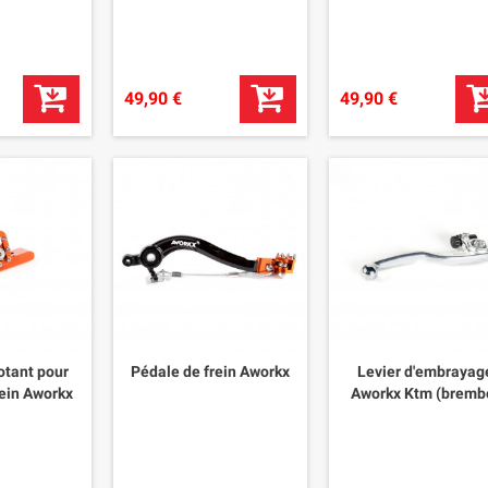
49,90 €
49,90 €
otant pour
Pédale de frein Aworkx
Levier d'embrayag
rein Aworkx
Aworkx Ktm (bremb