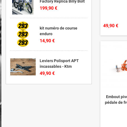
Factory Replica Billy Bolt
199,90 €
49,90 €
kit numéro de course
enduro
14,90 €
Leviers Polisport APT
incassables - Ktm
49,90 €
Embout piv
pédale de f