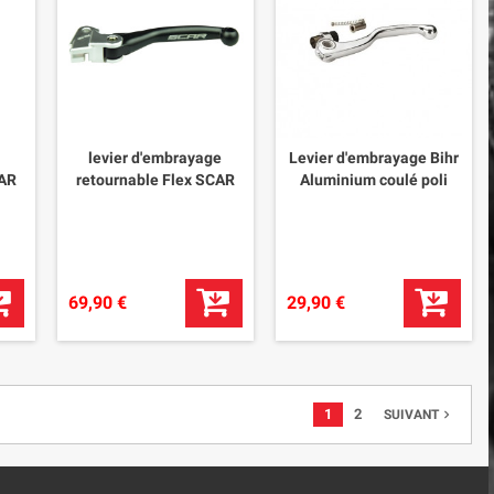
levier d'embrayage
Levier d'embrayage Bihr
CAR
retournable Flex SCAR
Aluminium coulé poli
69,90 €
29,90 €
1
2
navigate_next
SUIVANT