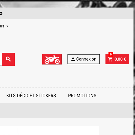
o
ais
0
search
person
shopping_cart
Connexion
0,00 €
KITS DÉCO ET STICKERS
PROMOTIONS