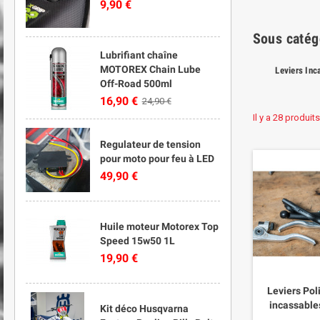
9,90 €
Sous catég
Lubrifiant chaîne
MOTOREX Chain Lube
Leviers Inc
Off-Road 500ml
16,90 €
24,90 €
Il y a 28 produits
Regulateur de tension
pour moto pour feu à LED
49,90 €
Huile moteur Motorex Top
Speed 15w50 1L
19,90 €
Leviers Pol
incassable
Kit déco Husqvarna